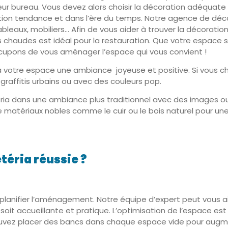
leur bureau. Vous devez alors choisir la décoration adéquate
coration tendance et dans l’ère du temps. Notre agence de 
bleaux, mobiliers… Afin de vous aider à trouver la décoratio
urs chaudes est idéal pour la restauration. Que votre espace
cupons de vous aménager l’espace qui vous convient !
votre espace une ambiance joyeuse et positive. Si vous che
raffitis urbains ou avec des couleurs pop.
ia dans une ambiance plus traditionnel avec des images ou
de matériaux nobles comme le cuir ou le bois naturel pour u
éria réussie ?
e planifier l’aménagement. Notre équipe d’expert peut vous a
 soit accueillante et pratique. L’optimisation de l’espace e
ouvez placer des bancs dans chaque espace vide pour augm