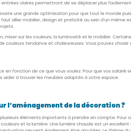
Des entrées claires permettront de se déplacer plus facilement
écessite une grande optimisation pour que tout le monde pu
il faut allier mobilier, design et praticité au sein d’un mêm
rojets.
iser sur les couleurs, la luminosité et le mobilier. Certains
 de couleurs tendance et chaleureuses. Vous pouvez choisir 
e en fonction de ce que vous voulez. Pour que vos salarié se
ous aider à trouver les meubles adaptés à votre espace.
ur l’aménagement de la décoration ?
 a plusieurs éléments importants à prendre en compte. Pour c
s couleurs et la lumière. Une lumière chaude est un excellen
centuation peuvent également être ajoutées. Le thème du c