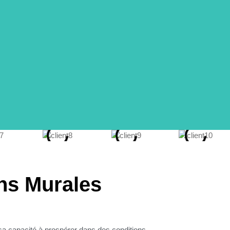
ons Murales
che de nature et de fraîcheur à tout
nts qui transforment l'ambiance d'une
 sa capacité à prospérer dans des conditions