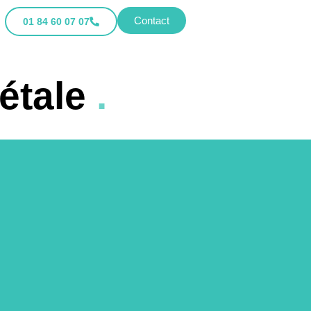
Contact
01 84 60 07 07
étale
.