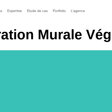
ns
Expertise
Etude de cas
Portfolio
L’agence
ation Murale Vég