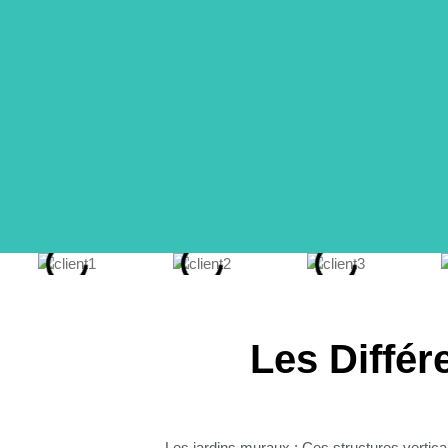
L'Art
Les Différ
La décoration murale végétale, une tendance émerg
espace. Ce concept novateur mélange esthétique co
Les jardins muraux : Ces structures vertica