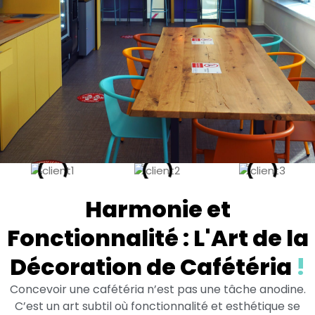
Réinventer les Cafétérias : Une
Harmonie et
Oasis de Bien-être et
Créativité
Fonctionnalité : L'Art de la
Décoration de Cafétéria
!
Dans le monde dynamique des espaces professionnels, la
Concevoir une cafétéria n’est pas une tâche anodine.
cafétéria est plus qu'un simple lieu de pause. Chez Paristic,
C’est un art subtil où fonctionnalité et esthétique se
nous transformons ces espaces en oasis de bien-être et