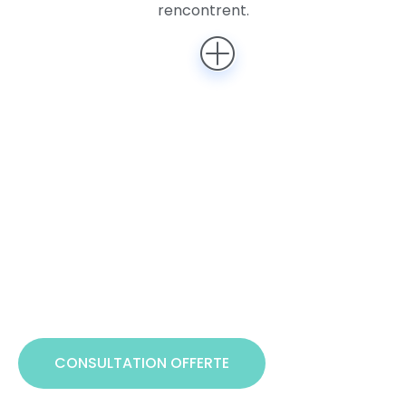
de créativité, où chaque détail, de la couleur des murs à
rencontrent.
l'agencement du mobilier, est pensé pour stimuler
l'innovation et offrir un véritable moment de détente
DÉMARRONS ICI
CONSULTATION OFFERTE