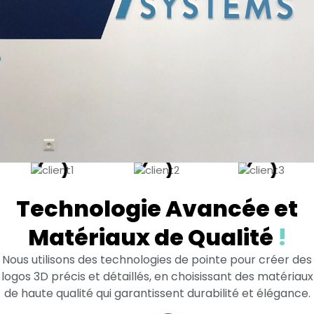
La Dimension Supplémentaire
Technologie Avancée et
de PARISTIC avec les Logos 3D
Matériaux de Qualité
!
Nous utilisons des technologies de pointe pour créer des
Chez PARISTIC, nous transformons votre identité de marque
en une expérience visuelle immersive avec nos logos 3D.
logos 3D précis et détaillés, en choisissant des matériaux
Ces créations uniques apportent une profondeur et une
de haute qualité qui garantissent durabilité et élégance.
présence inégalées à votre marque, en combinant
esthétique moderne et innovation technologique pour un