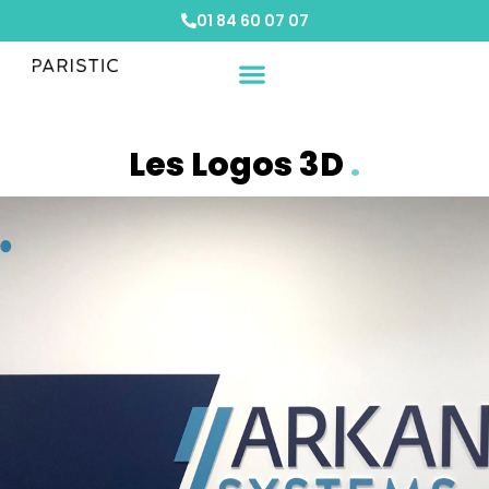
01 84 60 07 07
Vos besoins
Nos solutions
Etude de cas
Les Logos 3D
.