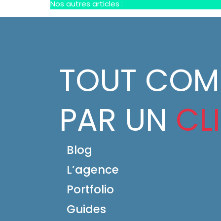
Nos autres articles :
TOUT CO
PAR UN
CL
Blog
L’agence
Portfolio
Guides