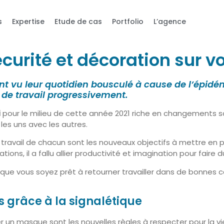
s
Expertise
Etude de cas
Portfolio
L’agence
urité et décoration sur vot
ont vu leur quotidien bousculé à cause de l’épid
u de travail progressivement.
i
pour le milieu de cette année 2021 riche en changements soc
les uns avec les autres.
 travail de chacun sont les nouveaux objectifs à mettre en 
ns, il a fallu allier productivité et imagination pour faire 
 que vous soyez prêt à retourner travailler dans de bonnes c
 grâce à la signalétique
er un masque sont les nouvelles règles à respecter pour la vi