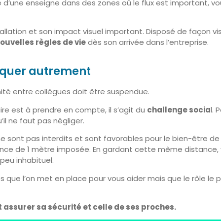
e d’une enseigne dans des zones où le flux est important, vo
lation et son impact visuel important. Disposé de façon visib
ouvelles règles de vie
dès son arrivée dans l’entreprise.
niquer autrement
imité entre collègues doit être suspendue.
ire est à prendre en compte, il s’agit du
challenge socia
l.
u’il ne faut pas négliger.
e sont pas interdits et sont favorables pour le bien-être de 
ance de 1 mètre imposée. En gardant cette même distance,
peu inhabituel.
 que l’on met en place pour vous aider mais que le rôle le p
t assurer sa sécurité et celle de ses proches.