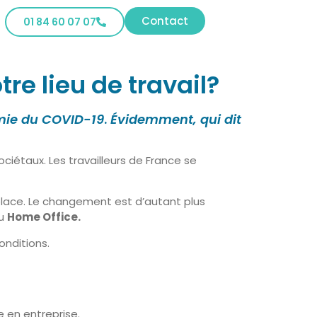
Contact
01 84 60 07 07
re lieu de travail?
émie du COVID-19
.
Évidemment, qui dit
iétaux. Les travailleurs de France se
place. Le changement est d’autant plus
du
Home Office.
onditions.
e en entreprise.