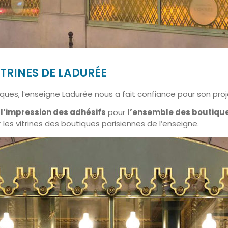
ITRINES DE LADURÉE
âques, l’enseigne Ladurée nous a fait confiance pour son pro
é
l’impression des adhésifs
pour
l’ensemble des boutique
r les vitrines des boutiques parisiennes de l’enseigne.