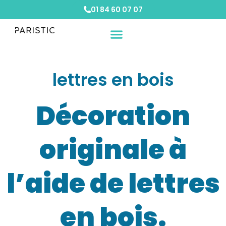
01 84 60 07 07
Vos besoins
Nos solutions
Etude de cas
lettres en bois
Décoration
originale à
l’aide de lettres
en bois.