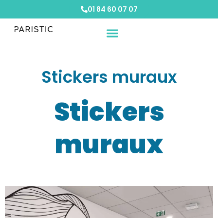
01 84 60 07 07
Vos besoins
Nos solutions
Etude de cas
Stickers muraux
Stickers
muraux